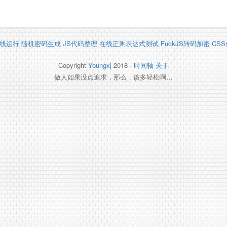
线运行
随机密码生成
JS代码整理
在线正则表达式测试
FuckJS转码加密
CS
Copyright
Youngxj
2018 -
时间轴
关于
做人如果没点追求，那么，该多轻松啊…